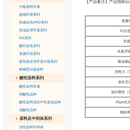
【产品备注】产品指标以
分散染料常规
超细纤维系列
质量
快速染色HRD系列
高湿处理牢度系列
TiO2
NN系列
亮
醋纤染色系列
水悬浮液
直接印花系列
新型高水洗牢度分散系列
吸油量g/
耐碱型分散染料
消色力（
酸性染料系列
金红石
酸性染料常规
油分散性（
弱酸性品种
酸性染料适合中性染色品种
45μm孔
强酸性品种
电阻率
原料及中间体系列
活性染料中间体