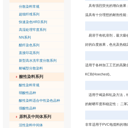
具有强烈荧光的增白效果；
分散染料常规
超细纤维系列
温具有十分理想的耐热性能；等同于：
快速染色HRD系列
高湿处理牢度系列
易溶于有机溶剂，最大吸收波
NN系列
好的白度效果，色光及热稳定性；等
醋纤染色系列
直接印花系列
新型高水洗牢度分散系列
适用于各种加工工艺的高聚合
耐碱型分散染料
KCB(Hoechest)。
酸性染料系列
酸性染料常规
弱酸性品种
适用于竭染和轧染方法，特
酸性染料适合中性染色品种
的耐晒牢度和稳定性； 二
强酸性品种
原料及中间体系列
非常适用于PVC电缆料的增
活性染料中间体