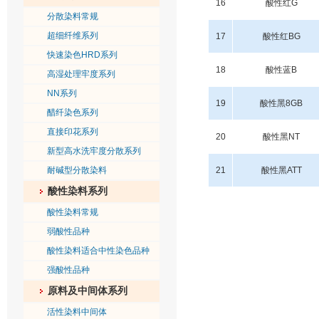
16
酸性红
G
分散染料常规
超细纤维系列
17
酸性红
BG
快速染色HRD系列
18
酸性蓝
B
高湿处理牢度系列
NN系列
19
酸性黑
8GB
醋纤染色系列
直接印花系列
20
酸性黑
NT
新型高水洗牢度分散系列
耐碱型分散染料
21
酸性黑
ATT
酸性染料系列
酸性染料常规
弱酸性品种
酸性染料适合中性染色品种
强酸性品种
原料及中间体系列
活性染料中间体