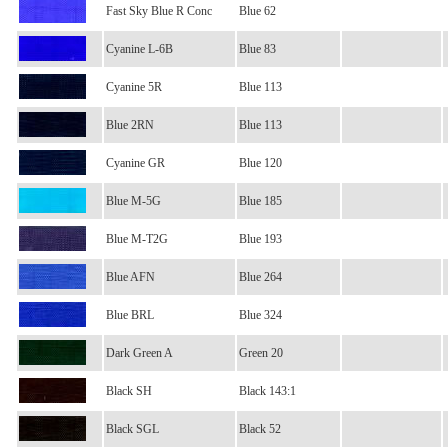
Fast Sky Blue R Conc
Blue 62
Cyanine L-6B
Blue 83
Cyanine 5R
Blue 113
Blue 2RN
Blue 113
Cyanine GR
Blue 120
Blue M-5G
Blue 185
Blue M-T2G
Blue 193
Blue AFN
Blue 264
Blue BRL
Blue 324
Dark Green A
Green 20
Black SH
Black 143:1
Black SGL
Black 52