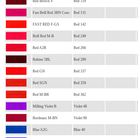
Red Brown V
Red 119
Fast Brill Red 3BN Conc
Red 131
FAST RED F-GS
Red 142
Brill Red M-B
Red 249
Red A2B
Red 266
Rubine 5BL
Red 299
Red GN
Red 337
Red SGN
Red 359
Red M-BR
Red 362
Milling Violet B
Violet 48
Bordeaux
M-BN
Violet 90
Blue A2G
Blue 40