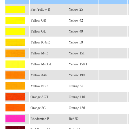
Fast Yellow R
Yellow 25
Yellow GR
Yellow 42
Yellow GL
Yellow 49
Yellow K-GR
Yellow 59
Yellow M-R
Yellow 151
Yellow M-5GL
Yellow 158:1
Yellow A4R
Yellow 199
Yellow N3R
Orange 67
Orange AGT
Orange 116
Orange 3G
Orange 156
Rhodamine B
Red 52